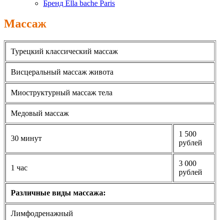
Бренд Ella bache Paris
Массаж
Турецкий классический массаж
Висцеральный массаж живота
Миоструктурный массаж тела
Медовый массаж
1 500
30 минут
рублей
3 000
1 час
рублей
Различные виды массажа:
Лимфодренажный